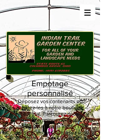
Empotage
personnalisé
Déposez vos contenants ou
achetez-les à notre boutique
cadeaux. Parcourez notre
sélection unique de fleurs,
cultivées ici même à Indian Trail
Garden Center. Choisissez vos
favoris et nous ferons la